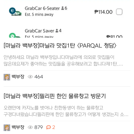
[마닐라 백부장]마닐라 맛집1탄 <PARQAL 청담>
안녕하세요 마닐라 백부장입니다마닐라에 의외로 맛집들이
많은데요제가 좋아하는 맛집들을 공유해보려고 합니다제1탄..
파르칼에 있는 청담입니다한국사람…
백부장
464
[마닐라 백부장]필리핀 한인 물류창고 방문기
오랜만에 카지노를 벗어나 친한동생이 하는 물류창고
구경다녀왔습니다필리핀에 한인 물류창고가 어떻게 생겼는지 소개
드릴게요물류창고가 거기서 거기 겠…
백부장
879
2