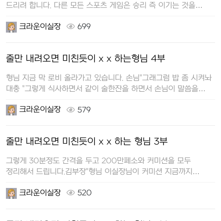
드리려 합니다. 다른 모든 스포츠 게임은 승리 즉 이기는 것을
목적…
크라운이실장
699
줄만 내려오면 미친듯이 x x 하는형님 4부
형님 지금 막 로비 올라가고 있습니다. 손님"그래그럼 밥 좀 시켜놔
대충 "그렇게 식사하면서 같이 술한잔을 하면서 손님이 말씀을
하십…
크라운이실장
579
줄만 내려오면 미친듯이 x x 하는 형님 3부
그렇게 30분정도 간격을 두고 200만페소와 커미션을 모두
정리해서 드립니다.김부장"형님 이실장님이 커미션 지금까지
나온거라고 다 드디라고하네요…
크라운이실장
520