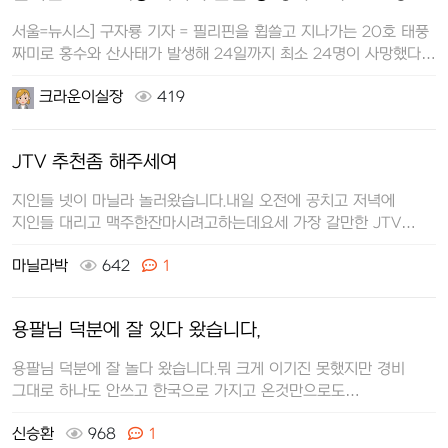
서울=뉴시스] 구자룡 기자 = 필리핀을 휩쓸고 지나가는 20호 태풍
짜미로 홍수와 산사태가 발생해 24일까지 최소 24명이 사망했다.
짜미가 자정…
크라운이실장
419
JTV 추천좀 해주세여
지인들 넷이 마닐라 놀러왔습니다.내일 오전에 공치고 저녁에
지인들 대리고 맥주한잔마시려고하는데요세 가장 갈만한 JTV
추천좀 부탁드릴게요
마닐라박
642
1
용팔님 덕분에 잘 있다 왔습니다,
용팔님 덕분에 잘 놀다 왔습니다.뭐 크게 이기진 못했지만 경비
그대로 하나도 안쓰고 한국으로 가지고 온것만으로도
만족합니다7월달에 일정잡고 있으…
신승환
968
1