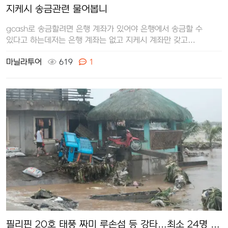
지케시 송금관련 물어봅니
gcash로 송금할려면 은행 계좌가 있어야 은행에서 송금할 수
있다고 하는데저는 은행 계좌는 없고 지케시 계좌만 갖고
있습니다지케시 받는 방법이…
마닐라투어
619
1
필리핀 20호 태풍 짜미 루손섬 등 강타…최소 24명 …