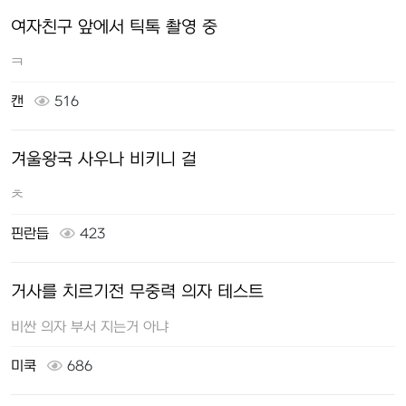
여자친구 앞에서 틱톡 촬영 중
ㅋ
캔
516
겨울왕국 사우나 비키니 걸
ㅊ
핀란듭
423
거사를 치르기전 무중력 의자 테스트
비싼 의자 부서 지는거 아냐
미쿡
686