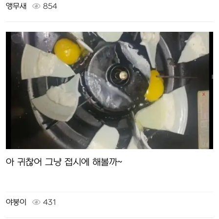
앵무새
854
아 귀찮어 그냥 접시에 해볼까~
야붕이
431