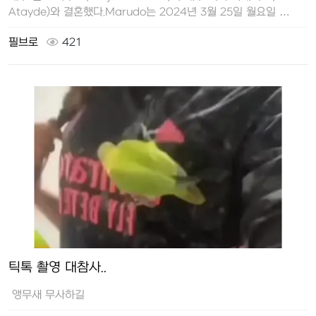
Atayde)와 결혼했다.Marudo는 2024년 3월 25일 월요일 …
필브로
421
틱톡 촬영 대참사..
앵무새 무사하길