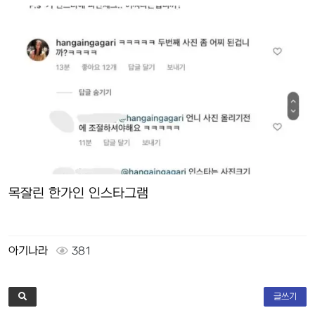
목잘린 한가인 인스타그램
아기나라
381
글쓰기