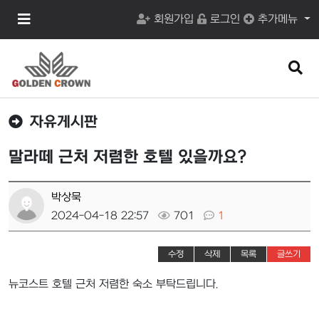
메
회원가입
로그인
추가메뉴
뉴
버
튼
검
색
버
튼
자유게시판
말라떼 근처 저렴한 호텔 있을까요?
박상묵
2024-04-18 22:57
701
1
수정
삭제
목록
글쓰기
뉴코스트 호텔 근처 저렴한 숙소 부탁드립니다.