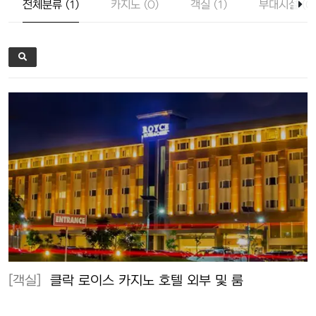
전체분류 (1)
카지노 (0)
객실 (1)
부대시설 (0
[객실]
클락 로이스 카지노 호텔 외부 및 룸