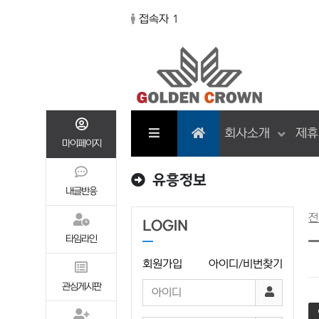
접속자 1
회사소개
제휴
마이페이지
유흥정보
내글반응
전
LOGIN
타임라인
회원가입
아이디/비번찾기
관심게시판