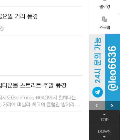
팔로잉
금요일 거리 풍경
스크랩
풍경
업타운몰 스트리트 주말 풍경
파시오(Bonifacio, BGC)에서 핫하다는
2분 거리에 마닐라 최고의 클럽인 발키리
 영피플들이 자주 찾는 곳
TOP
DOWN