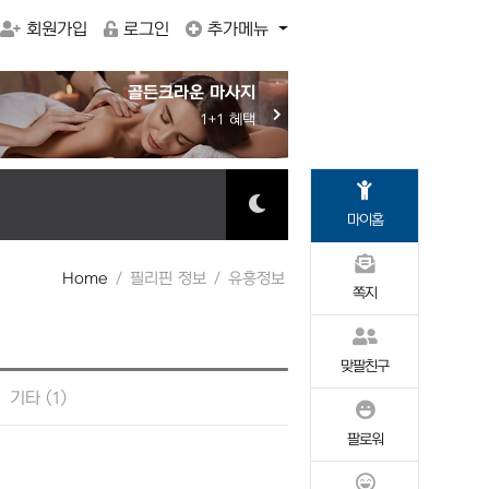
회원가입
로그인
추가메뉴
골든크라운 마사지
골든
골든크라운 마사지
1+1 혜택
20% SALE
환
Robt
바신
마이홈
Home
필리핀 정보
유흥정보
쪽지
맞팔친구
기타 (1)
팔로워