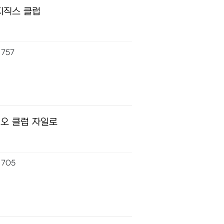
지직스 클럽
757
오 클럽 자일로
705