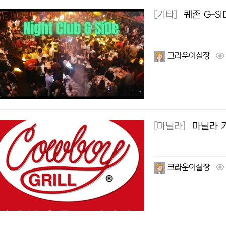
[기타]
퀘존 G-S
크라운이실장
[마닐라]
마닐라 
크라운이실장