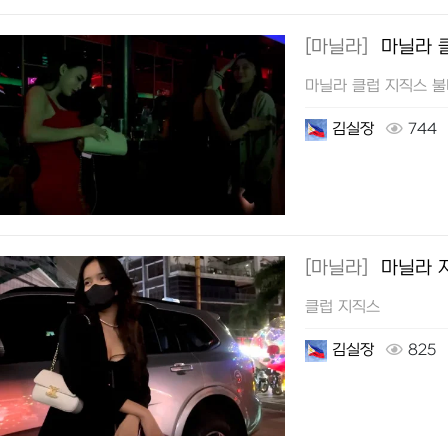
[마닐라]
마닐라 
마닐라 클럽 지직스 
김실장
744
[마닐라]
마닐라 
클럽 지직스
김실장
825