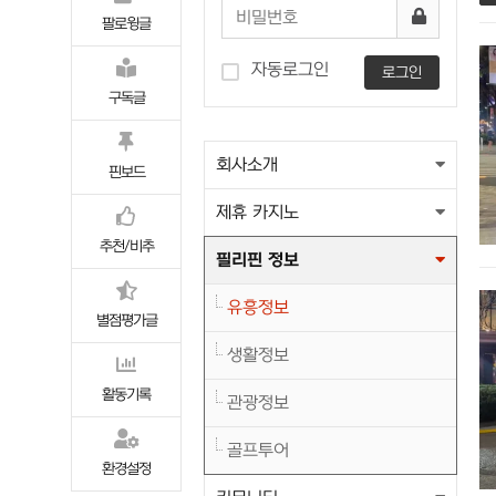
팔로윙글
자동로그인
로그인
구독글
회사소개
핀보드
제휴 카지노
추천/비추
필리핀 정보
유흥정보
별점평가글
생활정보
활동기록
관광정보
골프투어
환경설정