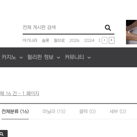
인기검색어
아기나라
슬롯
필브로
2026
2024
미쿡
앵무새
신승
 카지노
필리핀 정보
커뮤니티
체 16 건 - 1 페이지
전체분류 (16)
마닐라 (15)
클락 (0)
세부 (0)