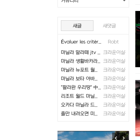
커뮤니티
새글
새댓글
Évaluer les critères décisifs pour sélectionner le meilleur casino en ligne selon vos préférences particulières
Robt
마닐라 말라떼 jtv 클럽 루이
크라운이실장
마닐라 생활바카라 일주일
크라운이실장
마닐라 뉴포트 월드 마닐라 프리룸 이벤트
크라운이실장
마닐라 보타 아바타 뉴포트 마닐라 실시간 그림
크라운이실장
"팔라완 우리땅" 中네티즌 뜬금 주장..필리핀 "터무니없다"
크라운이실장
리조트 월드 마닐라 피디 슈퍼식스 50배 !!
크라운이실장
오카다 마닐라 드윈 실시간 그림
크라운이실장
줄만 내려오면 미친듯이 x x 하는형님 4부
크라운이실장