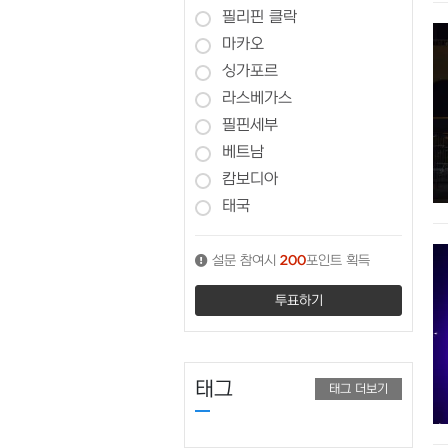
필리핀 클락
마카오
싱가포르
라스베가스
필핀세부
베트남
캄보디아
태국
설문 참여시
200
포인트 획득
태그
태그 더보기