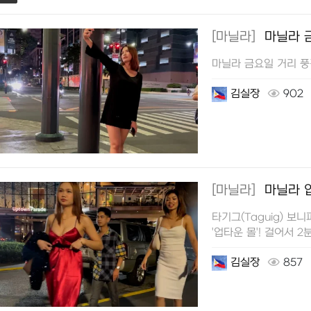
[마닐라]
마닐라 
마닐라 금요일 거리 
김실장
902
[마닐라]
마닐라 
타기그(Taguig) 보니
'업타운 몰'! 걸어서 
(Valkyrie)가 있어
김실장
857