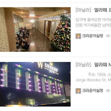
[마닐라]
말라떼 
입구에 들어오면 아가
안된 아가씨들만 남아
있습니다.한국 태진 
크라운이실장
가능합니다.룸 내부 사
드링크) 데낄라 한병 
[마닐라]
말라떼 M
주소: 1856 Jorge 
Jorge Bocobo St, 
오후 8:0…
크라운이실장