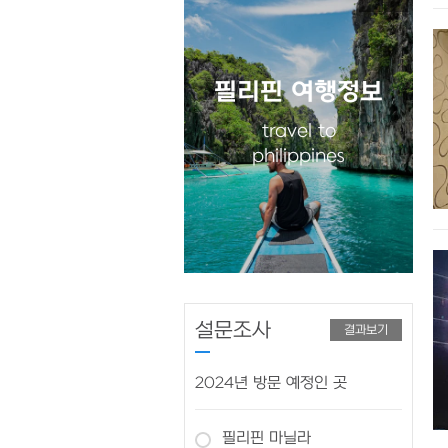
필리핀 여행정보
필리핀 유흥정보
필리핀 골프투어
travel to
Philippines
Philippines golf
nightlife
philippines
설문조사
결과보기
2024년 방문 예정인 곳
필리핀 마닐라