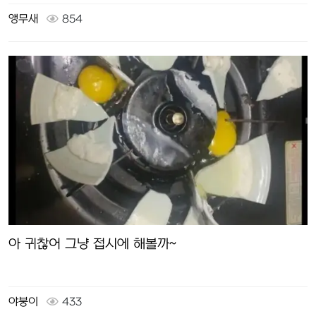
앵무새
854
아 귀찮어 그냥 접시에 해볼까~
야붕이
433