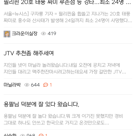
필리핀 20호 태풍 짜미 루손섬 등 강타…최소 24명 …
서울=뉴시스] 구자룡 기자 = 필리핀을 휩쓸고 지나가는 20호 태풍
짜미로 홍수와 산사태가 발생해 24일까지 최소 24명이 사망했다.
짜미가 자정…
크라운이실장
419
JTV 추천좀 해주세여
지인들 넷이 마닐라 놀러왔습니다.내일 오전에 공치고 저녁에
지인들 대리고 맥주한잔마시려고하는데요세 가장 갈만한 JTV
추천좀 부탁드릴게요
마닐라박
644
1
용팔님 덕분에 잘 있다 왔습니다,
용팔님 덕분에 잘 놀다 왔습니다.뭐 크게 이기진 못했지만 경비
그대로 하나도 안쓰고 한국으로 가지고 온것만으로도
만족합니다7월달에 일정잡고 있으…