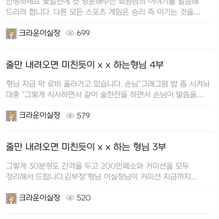
안녕하세요 몇일전에 첫 방문해주신 회원님의 이야기를 말씀해
드리려 합니다. 다른 모든 스포츠 게임은 승리 즉 이기는 것을
목적…
크라운이실장
699
줄만 내려오면 미친듯이 x x 하는형님 4부
형님 지금 막 로비 올라가고 있습니다. 손님"그래그럼 밥 좀 시켜놔
대충 "그렇게 식사하면서 같이 술한잔을 하면서 손님이 말씀을
하십…
크라운이실장
579
줄만 내려오면 미친듯이 x x 하는 형님 3부
그렇게 30분정도 간격을 두고 200만페소와 커미션을 모두
정리해서 드립니다.김부장"형님 이실장님이 커미션 지금까지
나온거라고 다 드디라고하네요…
크라운이실장
520