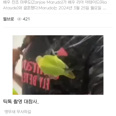
배우 잔조 마루도(Zanjoe Marudo)가 배우 리아 아테이드(Ria
Atayde)와 결혼했다.Marudo는 2024년 3월 25일 월요일 …
필브로
421
틱톡 촬영 대참사..
앵무새 무사하길