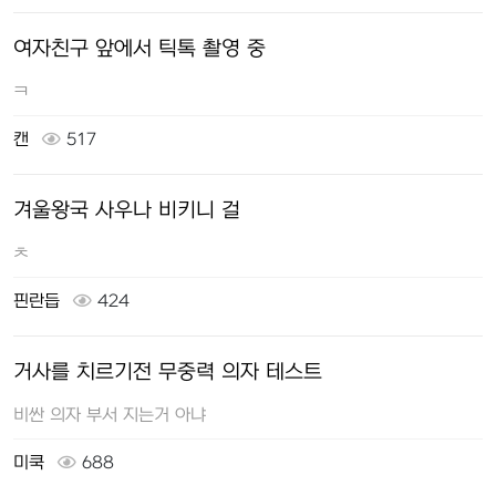
여자친구 앞에서 틱톡 촬영 중
ㅋ
캔
517
겨울왕국 사우나 비키니 걸
ㅊ
핀란듭
424
거사를 치르기전 무중력 의자 테스트
비싼 의자 부서 지는거 아냐
미쿡
688