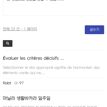
전체 23 건 - 1 페이지
글쓰기
Évaluer les critères décisifs …
Sélectionner le site approprié signifie de harmoniser des
éléments variés qui ne…
Robt
97
마닐라 생활바카라 일주일