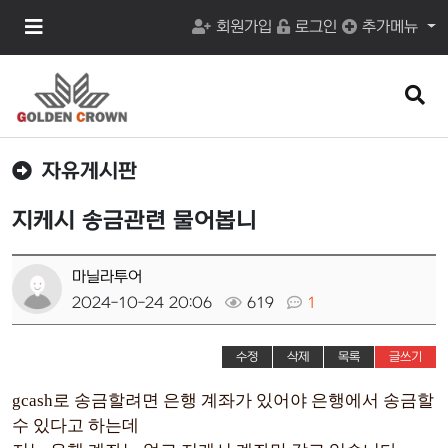
메
회원가입
로그인
추가메뉴
뉴
버
튼
검
색
버
튼
자유게시판
지케시 송금관련 물어봅니
마닐라투어
2024-10-24 20:06
619
1
수정
삭제
목록
글쓰기
gcash로 송금할려면 은행 계좌가 있어야 은행에서 송금할
수 있다고 하는데