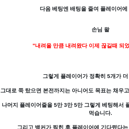
다음 베팅엔 배팅을 줄여 플레이어에
손님 왈
"내려올 만큼 내려왔다 이제 끊길때 되었
그렇게 플레이어가 정확히 5개가 더
그대로 쭉 탔으면 본전까지는 아니어도 목표는 채우고
나머지 플레이어줄을 5만 3만 5만 그렇게 베팅해서 
먹습니다.
그리고 뱅커가 찍힌 후 플레이어에 기다렸다는 