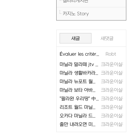
갤러리게시판
카지노 Story
새글
새댓글
Évaluer les critères décisifs pour sélectionner le meilleur casino en ligne selon vos préférences particulières
Robt
마닐라 말라떼 jtv 클럽 루이
크라운이실장
마닐라 생활바카라 일주일
크라운이실장
마닐라 뉴포트 월드 마닐라 프리룸 이벤트
크라운이실장
마닐라 보타 아바타 뉴포트 마닐라 실시간 그림
크라운이실장
"팔라완 우리땅" 中네티즌 뜬금 주장..필리핀 "터무니없다"
크라운이실장
리조트 월드 마닐라 피디 슈퍼식스 50배 !!
크라운이실장
오카다 마닐라 드윈 실시간 그림
크라운이실장
줄만 내려오면 미친듯이 x x 하는형님 4부
크라운이실장