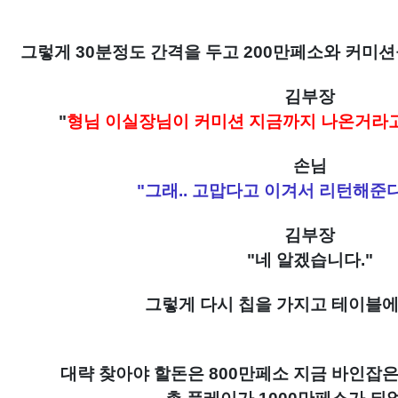
그렇게 30분정도 간격을 두고 200만페소와 커미션
김부장
"
형님 이실장님이 커미션 지금까지 나온거라고
손님
"그래.. 고맙다고 이겨서 리턴해준
김부장
"네 알겠습니다."
그렇게 다시 칩을 가지고 테이블에
대략 찾아야 할돈은 800만페소 지금 바인잡은