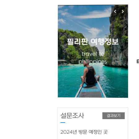
필리핀 여행정보
필리핀 유흥정보
필리핀 골프투어
travel to
Philippines
Philippines golf
nightlife
philippines
설문조사
결과보기
2024년 방문 예정인 곳