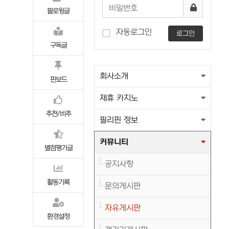
팔로윙글
자동로그인
로그인
구독글
회사소개
핀보드
제휴 카지노
추천/비추
필리핀 정보
커뮤니티
별점평가글
공지사항
활동기록
문의게시판
자유게시판
환경설정