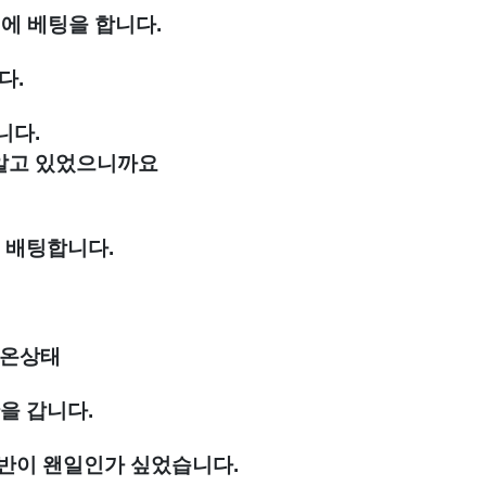
에 베팅을 합니다.
다.
니다.
 알고 있었으니까요
 배팅합니다.
.
려온상태
을 갑니다.
양반이 왠일인가 싶었습니다.