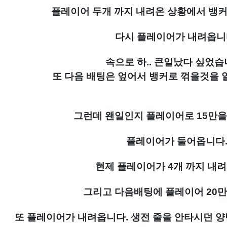
플레이어 두개 까지 내려온 상황에서 뱅커
다시 플레이어가 내려옵니
속으로 하.. 큰일났다 싶었습
또 다음 배팅은 엎어서 뱅커로 꺾을것을
그런데 왠일인지 플레이어로 15만을
플레이어가 들어옵니다
현제 플레이어가 4개 까지 내
그리고 다음배팅에 플레이어 20만
또 플레이어가 내려옵니다. 생전 줄을 안타시던 