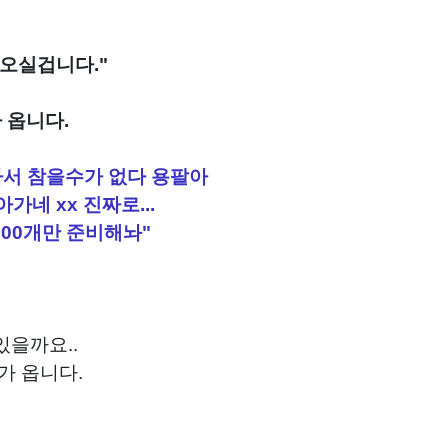
화오실겁니다."
 옵니다.
나서 참을수가 없다 용팔아
네 xx 진짜로...
00개만 준비해놔"
있을까요..
가 옵니다.