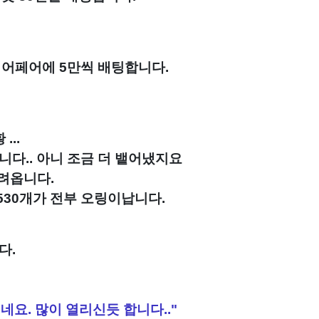
페어페어에 5만씩 배팅합니다.
...
다.. 아니 조금 더 뱉어냈지요
려옵니다.
530개가 전부 오링이납니다.
다.
네요. 많이 열리신듯 합니다.."