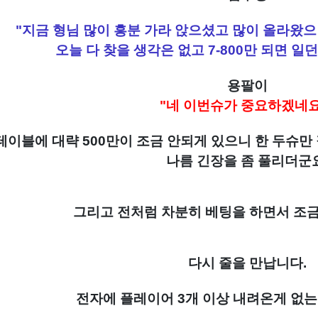
"지금 형님 많이 흥분 가라 앉으셨고 많이 올라왔
오늘 다 찾을 생각은 없고 7-800만 되면 
용팔이
"네 이번슈가 중요하겠네요.
테이블에 대략 500만이 조금 안되게 있으니 한 두슈만 
나름 긴장을 좀 풀리더군요
그리고 전처럼 차분히 베팅을 하면서 조
다시 줄을 만납니다.
전자에 플레이어 3개 이상 내려온게 없