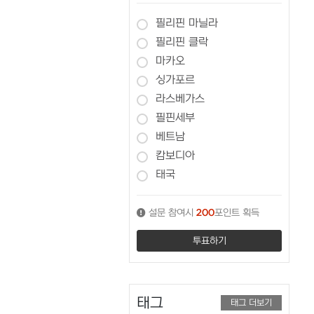
필리핀 마닐라
필리핀 클락
마카오
싱가포르
라스베가스
필핀세부
베트남
캄보디아
태국
설문 참여시
200
포인트 획득
태그
태그 더보기