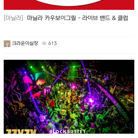
[마닐라]
마닐라 카우보이그릴 - 라이브 밴드 & 클럽
크라운이실장
613