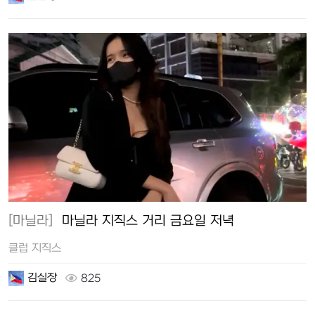
[마닐라]
마닐라 지직스 거리 금요일 저녁
클럽 지직스
김실장
825