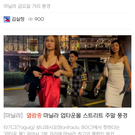
마닐라 금요일 거리 풍경
김실장
900
[마닐라]
열람중
마닐라 업타운몰 스트리트 주말 풍경
타기그(Taguig) 보니파시오(Bonifacio, BGC)에서 핫하다는
'업타운 몰'! 걸어서 2분 거리에 마닐라 최고의 클럽인 발키…