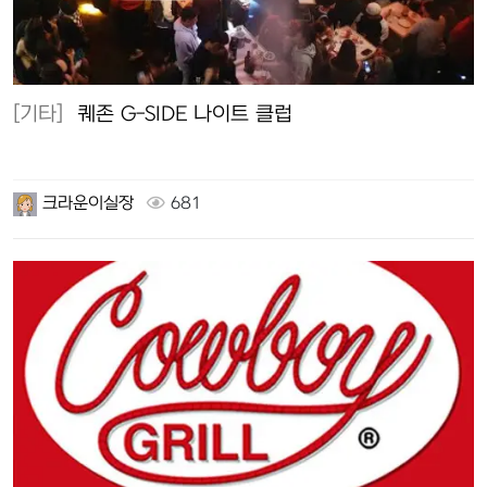
[기타]
퀘존 G-SIDE 나이트 클럽
크라운이실장
681