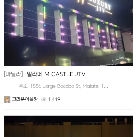
[마닐라]
말라떼 M CASTLE JTV
주소: 1856 Jorge Bocobo St, Malate, 1…
크라운이실장
1,419