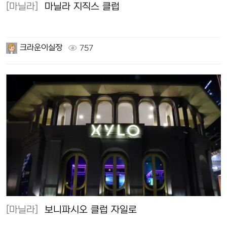
[마닐라]
마닐라 지직스 클럽
크라운이실장
757
[마닐라]
보니파시오 클럽 자일로