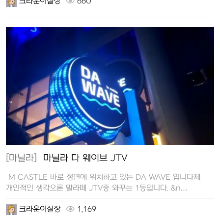
크라운이실장
660
[마닐라]
마닐라 다 웨이브 JTV
M CASTLE 바로 정면에 위치하고 있는 DA WAVE 입니다제
개인적인 생각으론 말라떼 JTV중 와꾸는 1등입니다. &n…
크라운이실장
1,169