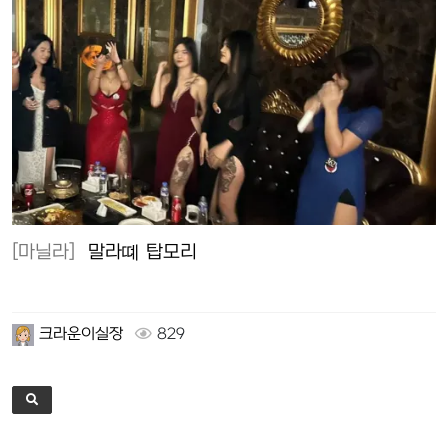
[마닐라]
말라뗴 탑모리
크라운이실장
829