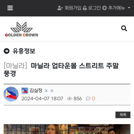
메
회원가입
로그인
추가메뉴
뉴
버
튼
검
색
버
튼
유흥정보
[마닐라]
마닐라 업타운몰 스트리트 주말
풍경
김실장
2024-04-07 18:07
856
0
목록