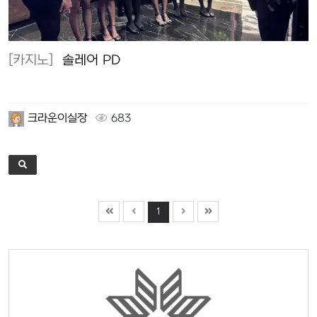
[카지노]
솔레어 PD
크라운이실장
683
1