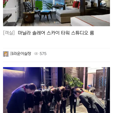
[객실]
마닐라 솔레어 스카이 타워 스튜디오 룸
크라운이실장
575