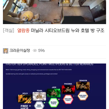
[객실]
열람중
마닐라 시티오브드림 누와 호텔 방 구조
크라운이실장
596