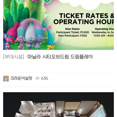
[부대시설]
마닐라 시티오브드림 드림플레이
크라운이실장
636