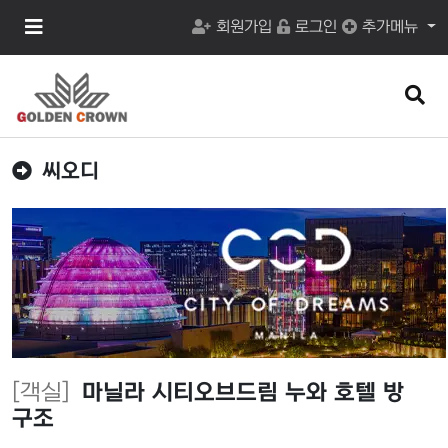
메
회원가입
로그인
추가메뉴
뉴
버
튼
검
색
버
튼
씨오디
[객실]
마닐라 시티오브드림 누와 호텔 방
구조