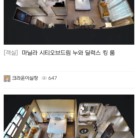
[객실]
마닐라 시티오브드림 누와 딜럭스 킹 룸
크라운이실장
647