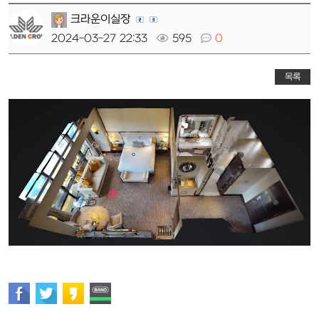
크라운이실장
2024-03-27 22:33
595
0
목록