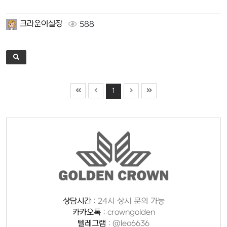
크라운이실장
588
1
상담시간
: 24시 상시 문의 가능
카카오톡
: crowngolden
텔레그램
: @leo6636