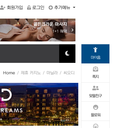
회원가입
로그인
추가메뉴
골든크라운 마사지
골든
골든크라운 마사지
1+1 혜택
20% SALE
환
Robt
바신
마이홈
Home
제휴 카지노
마닐라
씨오디
쪽지
맞팔친구
팔로워