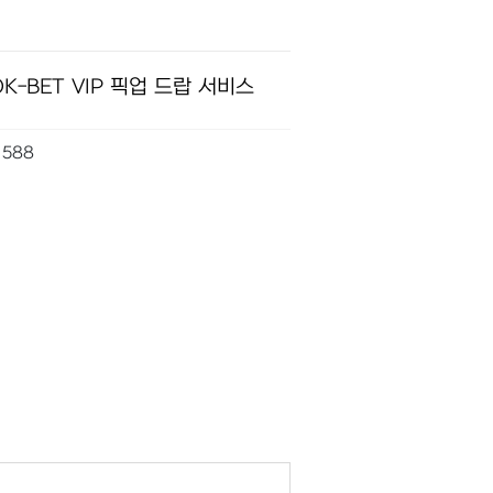
OK-BET VIP 픽업 드랍 서비스
588