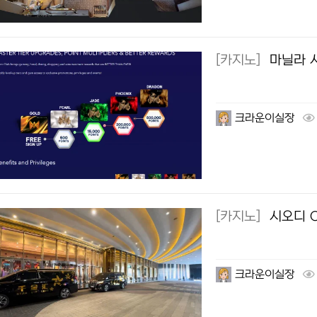
[카지노]
마닐라 
크라운이실장
[카지노]
시오디 O
크라운이실장