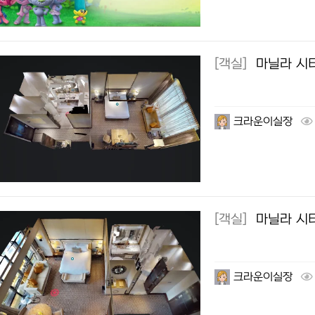
[객실]
마닐라 시
크라운이실장
[객실]
마닐라 시
크라운이실장