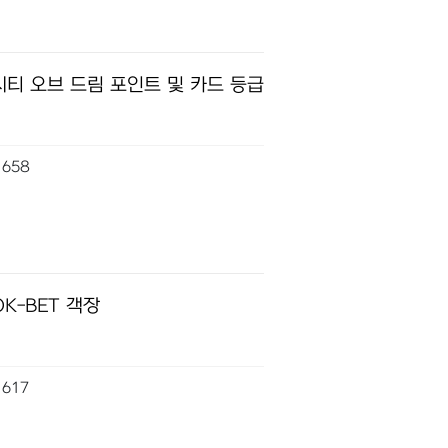
시티 오브 드림 포인트 및 카드 등급
658
K-BET 객장
617