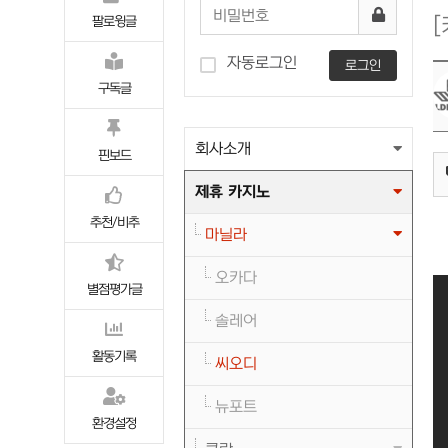
팔로윙글
자동로그인
로그인
구독글
회사소개
핀보드
제휴 카지노
추천/비추
마닐라
오카다
별점평가글
솔레어
활동기록
씨오디
뉴포트
환경설정