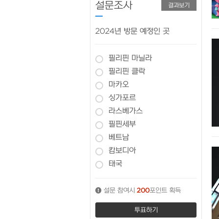
설문조사
결과보기
2024년 방문 예정인 곳
필리핀 마닐라
필리핀 클락
마카오
싱가포르
라스베가스
필핀세부
베트남
캄보디아
태국
설문 참여시
200
포인트 획득