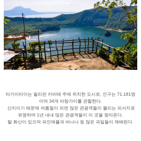
타가이타이는 필리핀 카비테 주에 위치한 도시로, 인구는 71,181명
이며 34개 바랑가이를 관할한다.
산지이기 때문에 여름철이 되면 많은 관광객들이 몰리는 피서지로
유명하며 1년 내내 많은 관광객들이 이 곳을 찾아온다.
탈 화산이 있으며 파인애플과 바나나 등 많은 과일들이 재배된다.