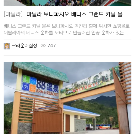
[마닐라]
마닐라 보니파시오 베니스 그랜드 카날 몰
베니스 그랜드 커널 몰은 보니파시오 맥킨리 힐에 위치한 쇼핑몰로
이탈리아의 베니스 운하를 모티브로 만들어진 인공 운하가 있는
몰입니다. …
크라운이실장
747