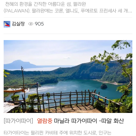
천혜의 환경을 간직한 아름다운 섬, 팔라완
(PALAWAN). 팔라완에는 코론, 엘니도, 푸에르토 프린세사 세 개
지역이 여행…
김실장
905
[따가이따이]
열람중
마닐라 따가이따이 -따알 화산
타가이타이는 필리핀 카비테 주에 위치한 도시로, 인구는