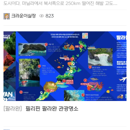
도시이다. 마닐라에서 북서쪽으로 250km 떨어진 해발 고도
1,500m의 …
크라운이실장
823
[팔라완]
필리핀 팔라완 관광명소