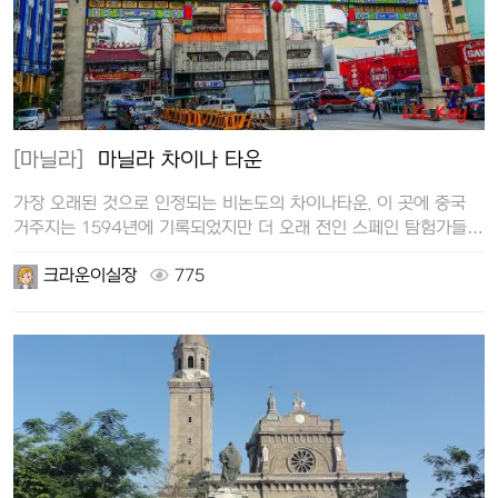
[마닐라]
마닐라 차이나 타운
가장 오래된 것으로 인정되는 비논도의 차이나타운, 이 곳에 중국
거주지는 1594년에 기록되었지만 더 오래 전인 스페인 탐험가들이
15…
크라운이실장
775