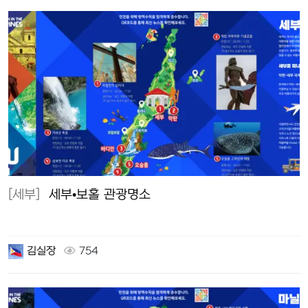
[세부]
세부•보홀 관광명소
김실장
754