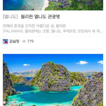
[엘니도]
필리핀 엘니도 관광명
천혜의 환경을 간직한 아름다운 섬, 팔라완
(PALAWAN). 팔라완에는 코론, 엘니도, 푸에르토 프린세사 세 개
지역이 여행지로 가장 …
김실장
779