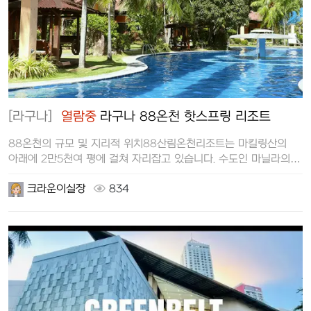
[라구나]
열람중
라구나 88온천 핫스프링 리조트
88온천의 규모 및 지리적 위치88산림온천리조트는 마킬링산의
아래에 2만5천여 평에 걸쳐 자리잡고 있습니다. 수도인 마닐라의
국제공항에서 남쪽에…
크라운이실장
834