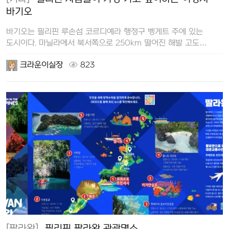
바기오
바기오는 필리핀 루손섬 코르디예라 행정구 벵게트 주에 있는
도시이다. 마닐라에서 북서쪽으로 250km 떨어진 해발 고도
1,500m의 …
크라운이실장
823
[팔라완]
필리핀 팔라완 관광명소