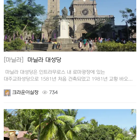
[마닐라]
마닐라 대성당
마닐라 대성당은 인트라무로스 내 로마광장에 있는
대주교좌성당으로 1581년 처음 건축되었고 1981년 교황 바오로
2세에 의…
크라운이실장
734