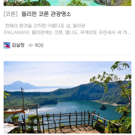
[코론]
필리핀 코론 관광명소
천혜의 환경을 간직한 아름다운 섬, 팔라완
(PALAWAN). 팔라완에는 코론, 엘니도, 푸에르토 프린세사 세 개
지역이 여행…
김실장
905