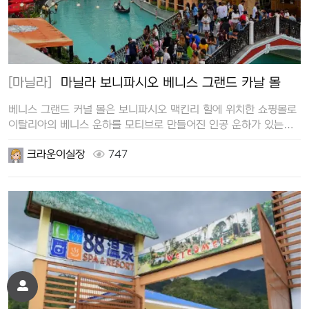
[마닐라]
마닐라 보니파시오 베니스 그랜드 카날 몰
베니스 그랜드 커널 몰은 보니파시오 맥킨리 힐에 위치한 쇼핑몰로
이탈리아의 베니스 운하를 모티브로 만들어진 인공 운하가 있는
몰입니다. …
크라운이실장
747