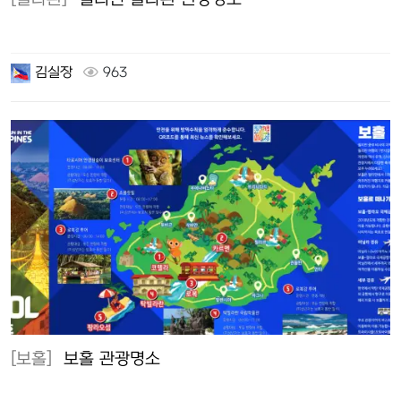
김실장
963
[보홀]
보홀 관광명소