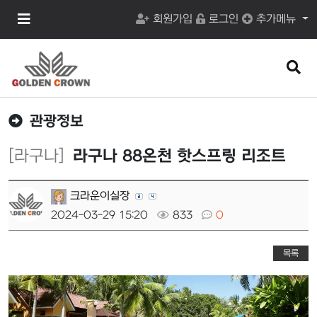
메
회원가입
로그인
추가메뉴
뉴
버
튼
검
색
버
튼
관광정보
[라구나]
라구나 88온천 핫스프링 리조트
크라운이실장
2024-03-29 15:20
833
0
목록