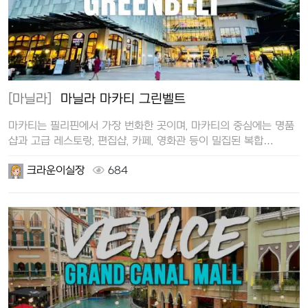
[마닐라]
마닐라 마카티 그린벨트
마카티는 필리핀에서 가장 번화한 곳이며, 마카티의 중심에는 명품
샵과 고급 레스토랑, 편집샵, 카페, 영화관 등이 밀집된 복합
쇼핑센터인 그린벨…
크라운이실장
684