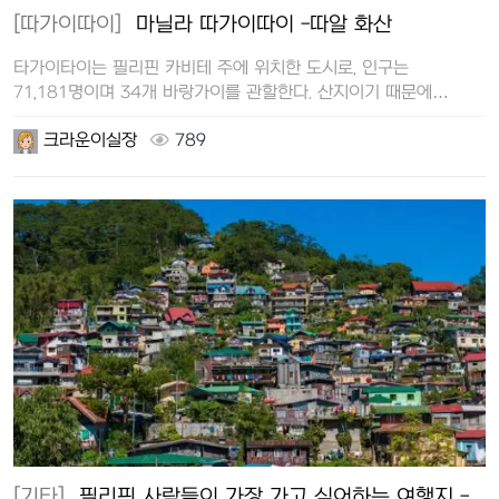
[따가이따이]
마닐라 따가이따이 -따알 화산
타가이타이는 필리핀 카비테 주에 위치한 도시로, 인구는
71,181명이며 34개 바랑가이를 관할한다. 산지이기 때문에
여름철이 되면 많…
크라운이실장
789
[기타]
필리핀 사람들이 가장 가고 싶어하는 여행지 -