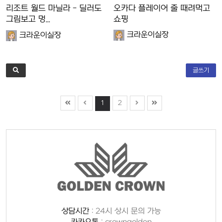
오카다 플레이어 줄 때려먹고
리조트 월드 마닐라 - 딜러도
쇼핑
그림보고 멍...
크라운이실장
크라운이실장
글쓰기
1
2
상담시간
: 24시 상시 문의 가능