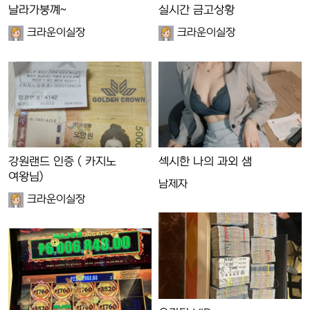
날라가붕꼐~
실시간 금고상황
크라운이실장
크라운이실장
강원랜드 인증 ( 카지노
섹시한 나의 과외 샘
여왕님)
남제자
크라운이실장