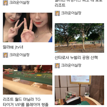
필리핀 바탕가스 피코 데 로로
크라운이실장
리조트
크라운이실장
말라뗴 jtv녀
크라운이실장
산타로사 누발리 공원 산책
크라운이실장
리조트 월드 마닐라 TG
타이거 VIP룸 플레이어 쌍줄