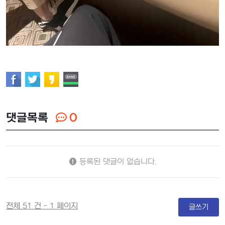
댓글목록
0
등록된 댓글이 없습니다.
전체 51 건 - 1 페이지
글쓰기