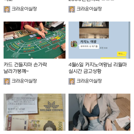
크라운이실장
크라운이실장
카드 건들지마 손가락
4월6일 카지노여왕님 리월마
날라가붕꼐~
실시간 금고상황
크라운이실장
크라운이실장