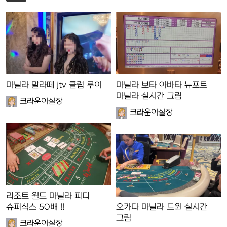
마닐라 말라떼 jtv 클럽 루이
마닐라 보타 아바타 뉴포트
마닐라 실시간 그림
크라운이실장
크라운이실장
리조트 월드 마닐라 피디
슈퍼식스 50배 !!
오카다 마닐라 드윈 실시간
그림
크라운이실장