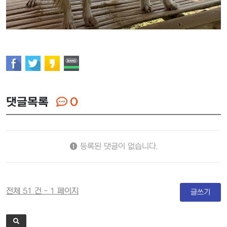
댓글목록
0
등록된 댓글이 없습니다.
전체 51 건 - 1 페이지
글쓰기