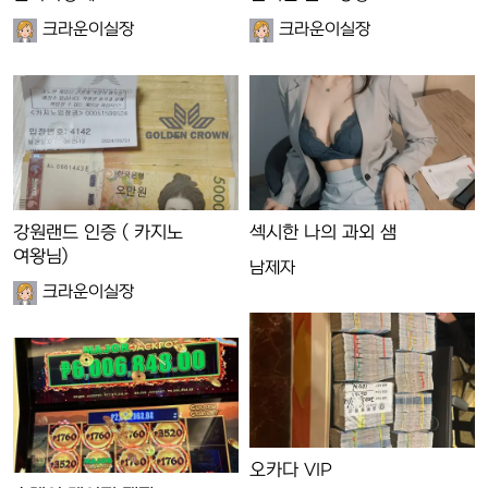
크라운이실장
크라운이실장
강원랜드 인증 ( 카지노
섹시한 나의 과외 샘
여왕님)
남제자
크라운이실장
오카다 VIP