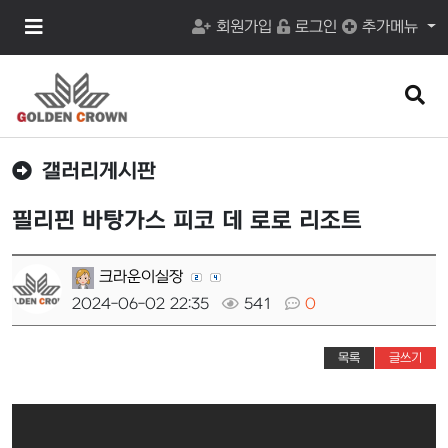
메
회원가입
로그인
추가메뉴
뉴
버
튼
검
색
버
튼
갤러리게시판
필리핀 바탕가스 피코 데 로로 리조트
크라운이실장
2024-06-02 22:35
541
0
목록
글쓰기