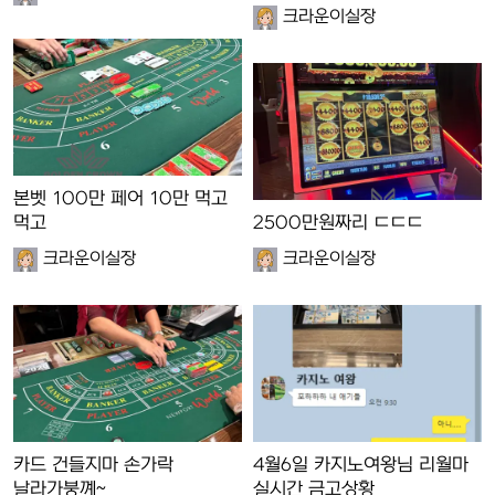
크라운이실장
본벳 100만 페어 10만 먹고
먹고
2500만원짜리 ㄷㄷㄷ
크라운이실장
크라운이실장
카드 건들지마 손가락
4월6일 카지노여왕님 리월마
날라가붕꼐~
실시간 금고상황