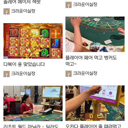
솔레어 메이저 잭팟
크라운이실장
크라운이실장
플레이어 페어 먹고 뱅커도
먹고~
다복이 용 맞았습니다
크라운이실장
크라운이실장
오카다 플레이어 줄 때려먹고
리조트 월드 마닐라 - 딜러도