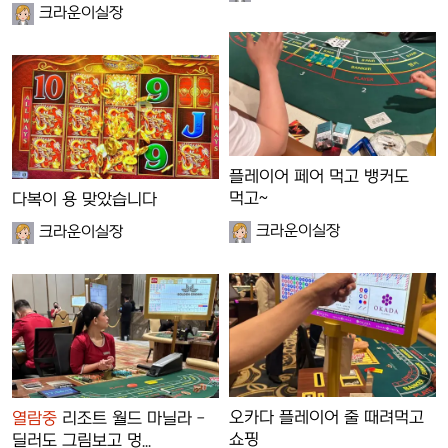
크라운이실장
플레이어 페어 먹고 뱅커도
먹고~
다복이 용 맞았습니다
크라운이실장
크라운이실장
오카다 플레이어 줄 때려먹고
열람중
리조트 월드 마닐라 -
쇼핑
딜러도 그림보고 멍...