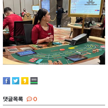
댓글목록
0