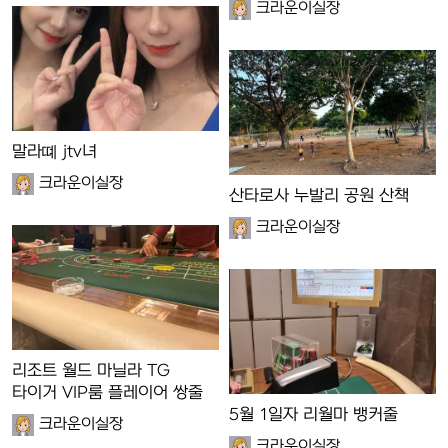
크라운이실장
말라뗴 jtv녀
크라운이실장
산타로사 누발리 공원 산책
크라운이실장
리조트 월드 마닐라 TG
타이거 VIP룸 플레이어 쌍줄
5월 1일자 리월마 뱅커줄
크라운이실장
크라운이실장