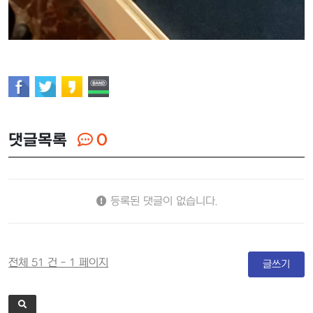
댓글목록
0
등록된 댓글이 없습니다.
전체 51 건 - 1 페이지
글쓰기