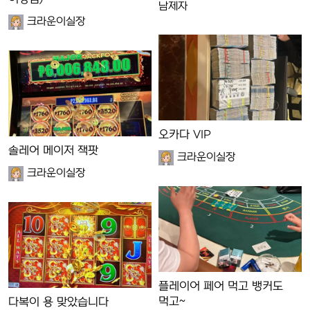
남제자
크라운이실장
오카다 VIP
솔레어 메이저 잭팟
크라운이실장
크라운이실장
플레이어 페어 먹고 뱅커도
먹고~
다복이 용 맞았습니다