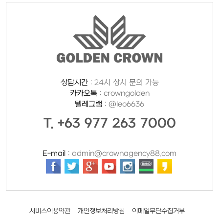
상담시간
: 24시 상시 문의 가능
카카오톡
: crowngolden
텔레그램
: @leo6636
T. +63 977 263 7000
E-mail
: admin@crownagency88.com
서비스이용약관
개인정보처리방침
이메일무단수집거부