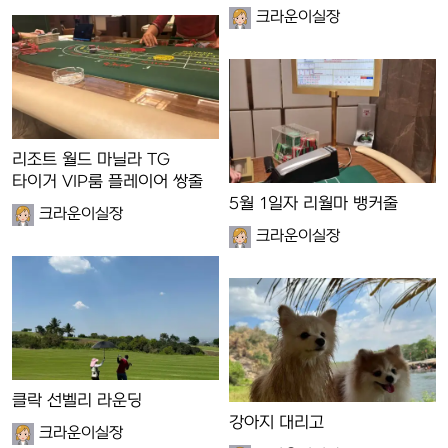
크라운이실장
리조트 월드 마닐라 TG
타이거 VIP룸 플레이어 쌍줄
5월 1일자 리월마 뱅커줄
크라운이실장
크라운이실장
클락 선벨리 라운딩
강아지 대리고
크라운이실장