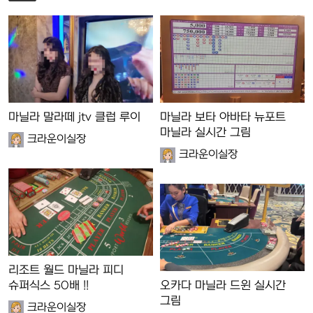
마닐라 말라떼 jtv 클럽 루이
마닐라 보타 아바타 뉴포트
마닐라 실시간 그림
크라운이실장
크라운이실장
리조트 월드 마닐라 피디
슈퍼식스 50배 !!
오카다 마닐라 드윈 실시간
그림
크라운이실장