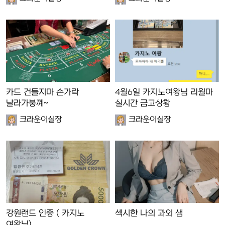
카드 건들지마 손가락
4월6일 카지노여왕님 리월마
날라가붕꼐~
실시간 금고상황
크라운이실장
크라운이실장
강원랜드 인증 ( 카지노
섹시한 나의 과외 샘
여왕님)