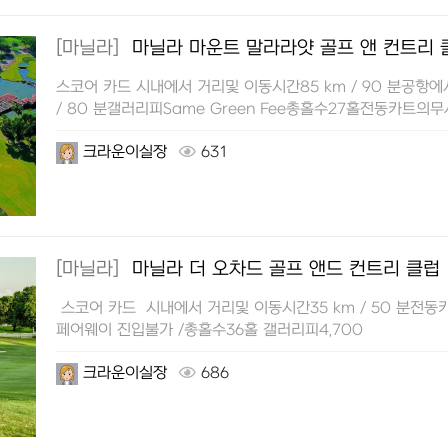
[마닐라]
마닐라 마운트 말라라얏 골프 앤 컨트리 
스코어 카드 시내에서 거리및 이동시간85 km / 90 분공항에
/ 80 분갤러리피Same Green Fee총홀수27홀전동카트의무
크라운이실장
631
[마닐라]
마닐라 더 오차드 골프 앤드 컨트리 클럽
스코어 카드 시내에서 거리및 이동시간35 km / 50 분전동카
페어웨이 진입불가 /총홀수36홀 갤러리피4,700
크라운이실장
686