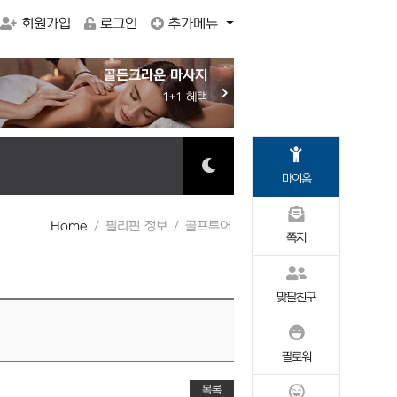
회원가입
로그인
추가메뉴
골든크라운 마사지
골든
골든크라운 마사지
1+1 혜택
20% SALE
새
바신
Robt
마이홈
Home
필리핀 정보
골프투어
쪽지
맞팔친구
팔로워
목록