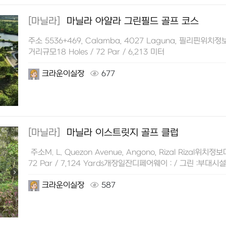
[마닐라]
마닐라 아얄라 그린필드 골프 코스
주소 5536+469, Calamba, 4027 Laguna, 필리핀위
거리규모18 Holes / 72 Par / 6,213 미터
크라운이실장
677
[마닐라]
마닐라 이스트릿지 골프 클럽
주소M. L. Quezon Avenue, Angono, Rizal Rizal위
72 Par / 7,124 Yards개장일잔디페어웨이 : / 그린 :
이상의 물을 뿌…
크라운이실장
587