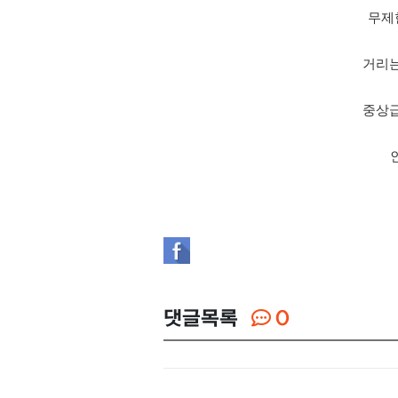
무제
거리는
중상급
댓글목록
0