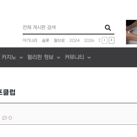
인기검색어
아기나라
슬롯
필브로
2024
2026
미쿡
신승환
앵무
 카지노
필리핀 정보
커뮤니티
프클럽
0