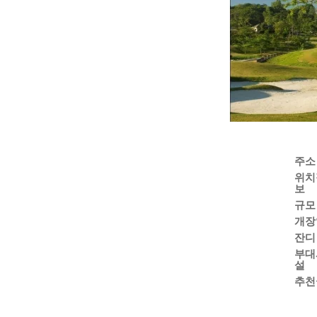
주소
위치
보
규모
개장
잔디
부대
설
추천