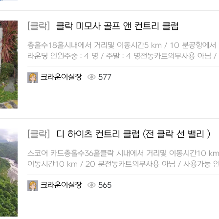
[클락]
클락 미모사 골프 앤 컨트리 클럽
총홀수18홀시내에서 거리및 이동시간5 km / 10 분공항에서 
라운딩 인원주중 : 4 명 / 주말 : 4 명전동카트의무사용 아님 
크라운이실장
577
[클락]
디 하이츠 컨트리 클럽 (전 클락 선 밸리 )
스코어 카드총홀수36홀클락 시내에서 거리및 이동시간10 km 
이동시간10 km / 20 분전동카트의무사용 아님 / 사용가능 인
갤러리피그린피와 …
크라운이실장
565