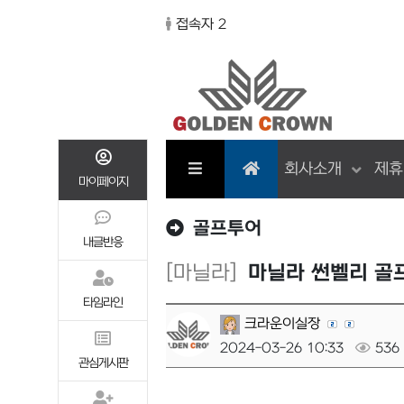
접속자 2
회사소개
제휴
마이페이지
골프투어
내글반응
[마닐라]
마닐라 썬벨리 골
타임라인
크라운이실장
2024-03-26 10:33
536
관심게시판