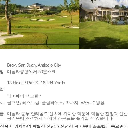
Brgy. San Juan, Antipolo City
정
마닐라공항에서 50분소요
18 Holes / Par 72 / 6,284 Yards
일
페어웨이 : / 그린 :
시
골프텔, 레스토랑, 클럽하우스, 마사지, BAR, 수영장
글
마닐라 동부 안티폴로 산속에 위치한 덕분에 탁월한 전망과 신
공기속에 쾌적하게 무제한 라운드를 즐기실 수 있습니다.
산속에 위치하여 탁월한 전망과 신선한 공기속에 골프텔에 묵으면서