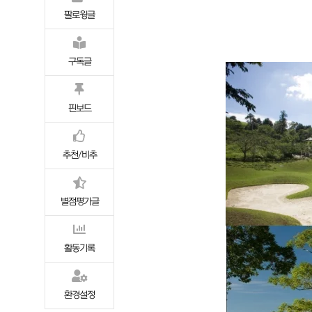
팔로윙글
구독글
핀보드
추천/비추
별점평가글
활동기록
환경설정