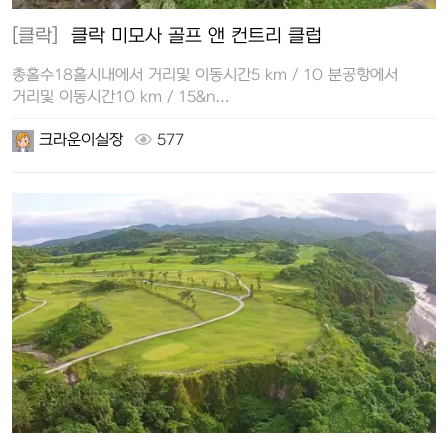
[클락]
클락 미모사 골프 앤 컨트리 클럽
총홀수18홀시내에서 거리및 이동시간5 km / 10 분공항에서
거리및 이동시간10 km / 15&n…
크라운이실장
577