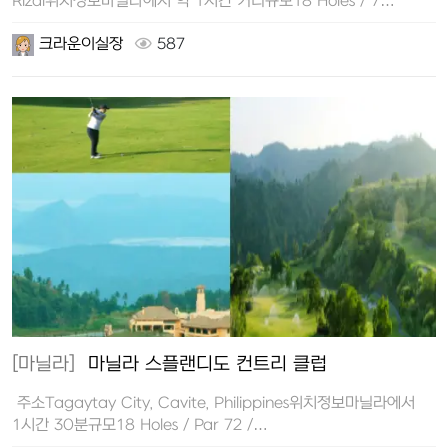
Rizal위치정보마닐라에서 약 1시간 거리규모18 Holes / 7…
크라운이실장
587
[마닐라]
마닐라 스플랜디도 컨트리 클럽
주소Tagaytay City, Cavite, Philippines위치정보마닐라에서
1시간 30분규모18 Holes / Par 72 /…