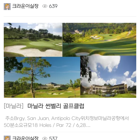
크라운이실장
639
[마닐라]
마닐라 썬벨리 골프클럽
주소Brgy. San Juan, Antipolo City위치정보마닐라공항에서
50분소요규모18 Holes / Par 72 / 6,28…
크라운이실장
537