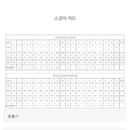
스코어 카드
총홀수