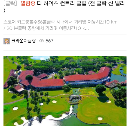
[클락]
열람중
디 하이츠 컨트리 클럽 (전 클락 선 밸리
)
스코어 카드총홀수36홀클락 시내에서 거리및 이동시간10 km
/ 20 분클락 공항에서 거리및 이동시간10 k…
크라운이실장
567