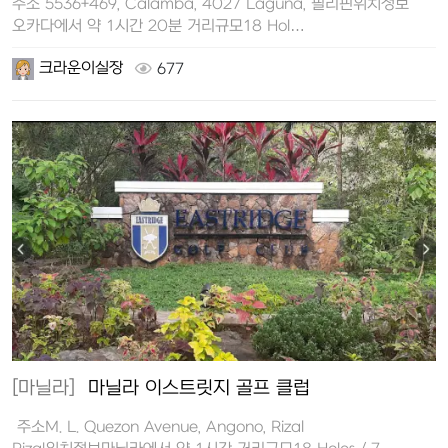
주소 5536+469, Calamba, 4027 Laguna, 필리핀위치정보
오카다에서 약 1시간 20분 거리규모18 Hol…
크라운이실장
677
[마닐라]
마닐라 이스트릿지 골프 클럽
주소M. L. Quezon Avenue, Angono, Rizal