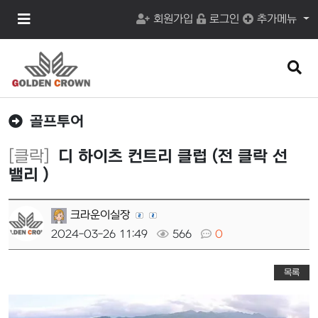
메
회원가입
로그인
추가메뉴
뉴
버
튼
검
색
버
튼
골프투어
[클락]
디 하이츠 컨트리 클럽 (전 클락 선
밸리 )
크라운이실장
2024-03-26 11:49
566
0
목록