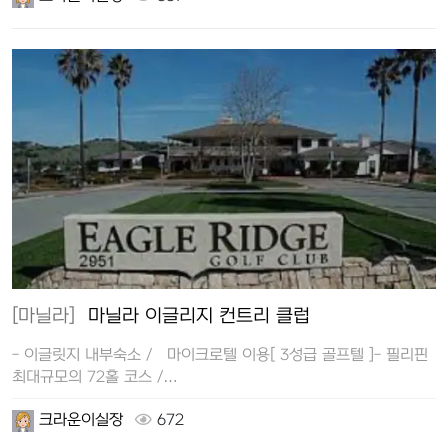
[마닐라]
마닐라 이글리지 컨트리 클럽
- 이글릿지 내부숙소 / 마이크로텔 이용[ 3성급 골프텔 ]- 필리핀
최대규모의 72홀 코스 /…
크라운이실장
672