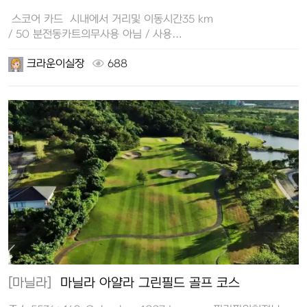
스코어 카드 시내에서 거리및 이동시간35 km
/ 50 분전동카트의무사용 아님 / 사용…
크라운이실장
688
[마닐라]
마닐라 아얄라 그린필드 골프 코스