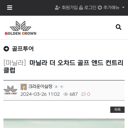
메
회원가입
로그인
추가메뉴
뉴
버
튼
검
색
버
튼
골프투어
[마닐라]
마닐라 더 오차드 골프 앤드 컨트리
클럽
크라운이실장
2024-03-26 11:02
687
0
목록