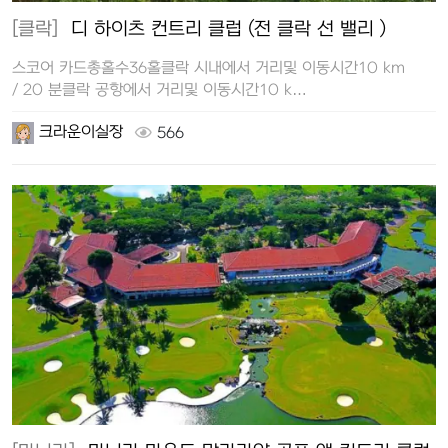
[클락]
디 하이츠 컨트리 클럽 (전 클락 선 밸리 )
스코어 카드총홀수36홀클락 시내에서 거리및 이동시간10 km
/ 20 분클락 공항에서 거리및 이동시간10 k…
크라운이실장
566