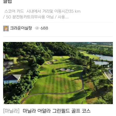
클럽
스코어 카드 시내에서 거리및 이동시간35 km
/ 50 분전동카트의무사용 아님 / 사용…
크라운이실장
688
[마닐라]
마닐라 아얄라 그린필드 골프 코스