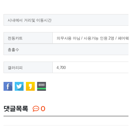
시내에서 거리및 이동시간
전동카트
의무사용 아님 / 사용가능 인원
2
명 / 페어웨
총홀수
갤러리피
4,700
댓글목록
0