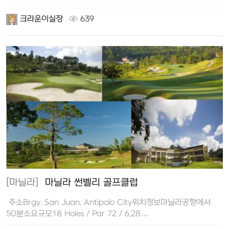
크라운이실장
639
[마닐라]
마닐라 썬벨리 골프클럽
주소Brgy. San Juan, Antipolo City위치정보마닐라공항에서
50분소요규모18 Holes / Par 72 / 6,28…