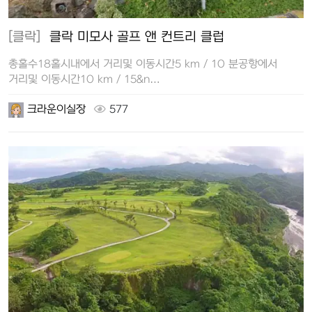
[클락]
클락 미모사 골프 앤 컨트리 클럽
총홀수18홀시내에서 거리및 이동시간5 km / 10 분공항에서
거리및 이동시간10 km / 15&n…
크라운이실장
577