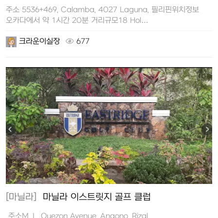
주소 5536+469, Calamba, 4027 Laguna, 필리핀위치정보
오카다에서 약 1시간 20분 거리규모18 Hol…
크라운이실장
677
[마닐라]
마닐라 이스트릿지 골프 클럽
주소M. L. Quezon Avenue, Angono, Rizal