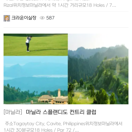
Rizal위치정보마닐라에서 약 1시간 거리규모18 Holes / 7…
크라운이실장
587
[마닐라]
마닐라 스플랜디도 컨트리 클럽
주소Tagaytay City, Cavite, Philippines위치정보마닐라에서
1시간 30분규모18 Holes / Par 72 /…