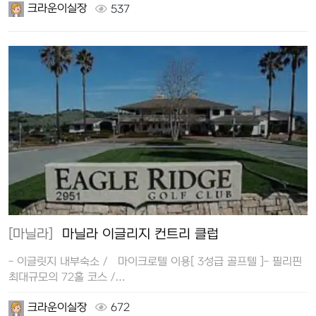
크라운이실장
537
[마닐라]
마닐라 이글리지 컨트리 클럽
- 이글릿지 내부숙소 / 마이크로텔 이용[ 3성급 골프텔 ]- 필리핀
최대규모의 72홀 코스 /…
크라운이실장
672