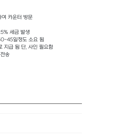
하여 카운터 방문
25% 세금 발생
30-45일정도 소요 됨
 지급 됨 단, 사인 필요함
 전송