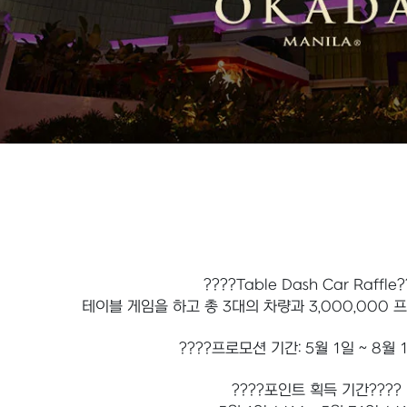
????Table Dash Car Raffle?
테이블 게임을 하고 총 3대의 차량과 3,000,000
????프로모션 기간: 5월 1일 ~ 8월 
????포인트 획득 기간????