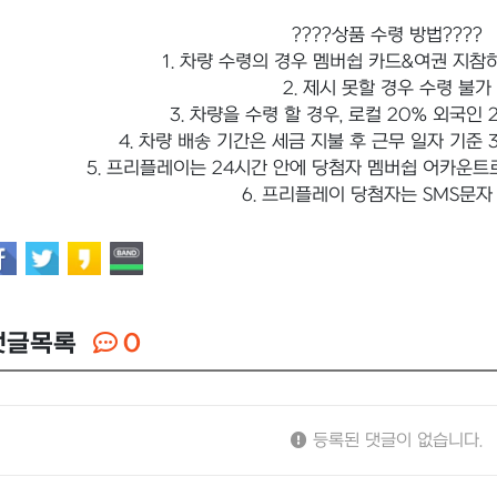
????상품 수령 방법????
1. 차량 수령의 경우 멤버쉽 카드&여권 지참
2. 제시 못할 경우 수령 불가
3. 차량을 수령 할 경우, 로컬 20% 외국인 
4. 차량 배송 기간은 세금 지불 후 근무 일자 기준 
5. 프리플레이는 24시간 안에 당첨자 멤버쉽 어카운트로
6. 프리플레이 당첨자는 SMS문자
댓글목록
0
등록된 댓글이 없습니다.