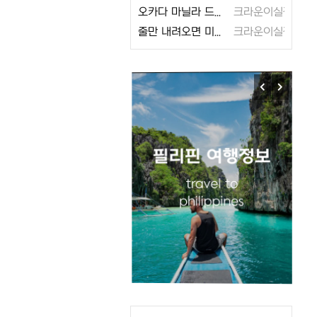
오카다 마닐라 드윈 실시간 그림
크라운이실장
줄만 내려오면 미친듯이 x x 하는형님 4부
크라운이실장
필리핀 여행정보
필리핀 유흥정보
필리핀 골프투어
travel to
Philippines
Philippines golf
nightlife
philippines