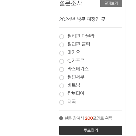
설문조사
결과보기
2024년 방문 예정인 곳
필리핀 마닐라
필리핀 클락
마카오
싱가포르
라스베가스
필핀세부
베트남
캄보디아
태국
설문 참여시
200
포인트 획득