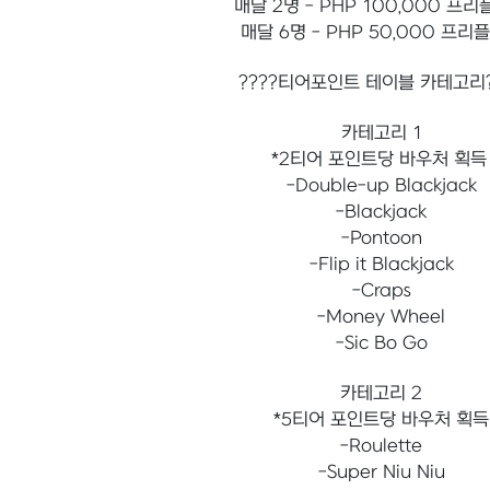
매달 2명 - PHP 100,000 프
매달 6명 - PHP 50,000 프리
????티어포인트 테이블 카테고리?
카테고리 1
*2티어 포인트당 바우처 획
-Double-up Blackjack
-Blackjack
-Pontoon
-Flip it Blackjack
-Craps
-Money Wheel
-Sic Bo Go
카테고리 2
*5티어 포인트당 바우처 획득
-Roulette
-Super Niu Niu