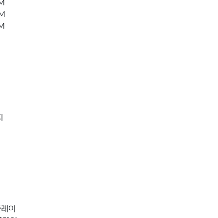
M
AM
M
지
리플레이