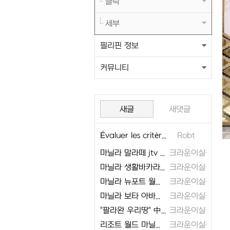
클락
세부
필리핀 정보
커뮤니티
새글
새댓글
Évaluer les critères décisifs pour sélectionner le meilleur casino en ligne selon vos préférences particulières
Robt
마닐라 말라떼 jtv 클럽 루이
크라운이실장
마닐라 생활바카라 일주일
크라운이실장
마닐라 뉴포트 월드 마닐라 프리룸 이벤트
크라운이실장
마닐라 보타 아바타 뉴포트 마닐라 실시간 그림
크라운이실장
"팔라완 우리땅" 中네티즌 뜬금 주장..필리핀 "터무니없다"
크라운이실장
리조트 월드 마닐라 피디 슈퍼식스 50배 !!
크라운이실장