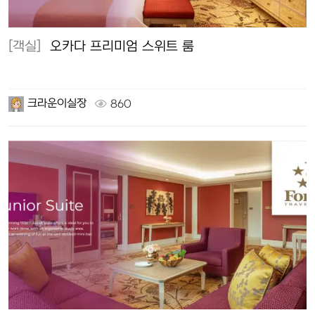
[객실]
오카다 프리미엄 스위트 룸
크라운이실장
860