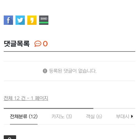
댓글목록
0
등록된 댓글이 없습니다.
전체 12 건 - 1 페이지
전체분류 (12)
카지노 (3)
객실 (6)
부대시설 (3