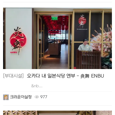
[부대시설]
오카다 내 일본식당 엔부 - 炎舞 ENBU
&nb…
크라운이실장
977