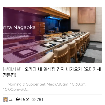
[부대시설]
오카다 내 일식집 긴자 나가오카 (오마카세
전문집)
Morning & Supper Set Meal6:30am-10:30am,
10:00pm-3:0…
크라운이실장
781