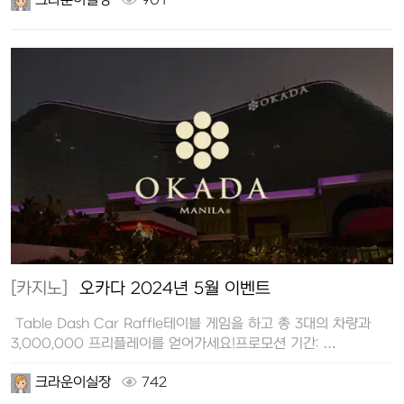
[카지노]
오카다 2024년 5월 이벤트
Table Dash Car Raffle테이블 게임을 하고 총 3대의 차량과
3,000,000 프리플레이를 얻어가세요!프로모션 기간: …
크라운이실장
742