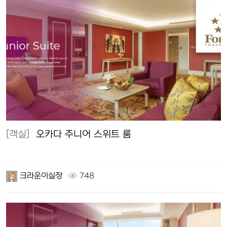
[객실]
오카다 주니어 스위트 룸
크라운이실장
748