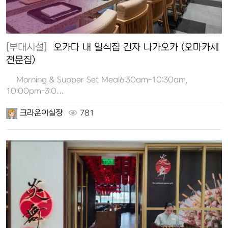
[부대시설]
오카다 내 일식집 긴자 나가오카 (오마카세
전문집)
Morning & Supper Set Meal6:30am-10:30am,
10:00pm-3:0…
크라운이실장
781