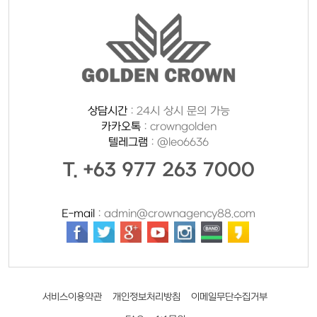
상담시간
: 24시 상시 문의 가능
카카오톡
: crowngolden
텔레그램
: @leo6636
T. +63 977 263 7000
E-mail
: admin@crownagency88.com
서비스이용약관
개인정보처리방침
이메일무단수집거부