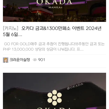
[카지노]
오카다 금괴&1300만페소 이벤트 2024년
5월 6일…
GO FOR GOLD매주 금괴 추첨이 진행됩니다!8주동안 금괴 또는
PHP 13,000,000 상당의 상금이 나눠집니다. 프…
크라운이실장
901