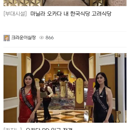
[부대시설]
마닐라 오카다 내 한국식당 고려식당
크라운이실장
866