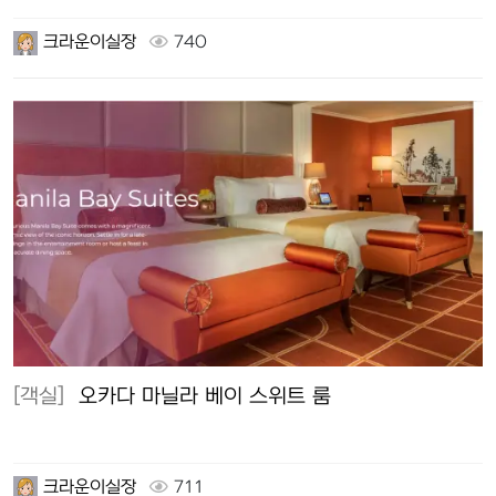
크라운이실장
740
[객실]
오카다 마닐라 베이 스위트 룸
크라운이실장
711