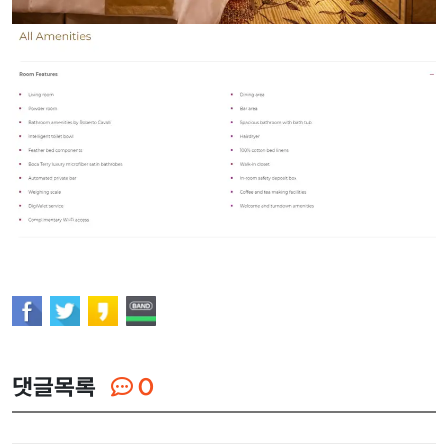
댓글목록
0