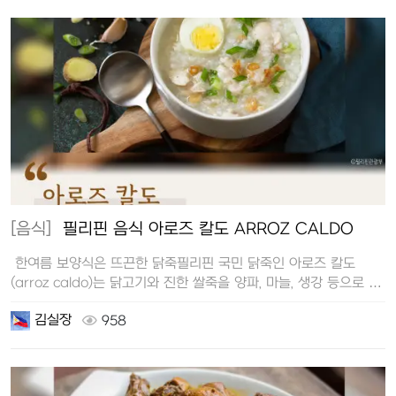
[음식]
필리핀 음식 아로즈 칼도 ARROZ CALDO
한여름 보양식은 뜨끈한 닭죽필리핀 국민 닭죽인 아로즈 칼도
(arroz caldo)는 닭고기와 진한 쌀죽을 양파, 마늘, 생강 등으로 …
김실장
958