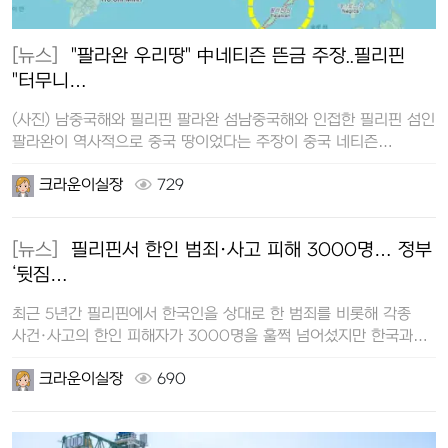
[뉴스]
"팔라완 우리땅" 中네티즌 뜬금 주장..필리핀
"터무니…
(사진) 남중국해와 필리핀 팔라완 섬남중국해와 인접한 필리핀 섬인
팔라완이 역사적으로 중국 땅이었다는 주장이 중국 네티즌
사이에서 퍼지자 필리핀…
크라운이실장
729
[뉴스]
필리핀서 한인 범죄·사고 피해 3000명… 정부
‘뒷짐…
최근 5년간 필리핀에서 한국인을 상대로 한 범죄를 비롯해 각종
사건·사고의 한인 피해자가 3000명을 훌쩍 넘어섰지만 한국과
필리핀 정부 간 체…
크라운이실장
690