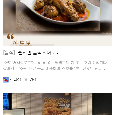
[음식]
필리핀 음식 - 아도보
아도보(타갈로그어: adobo)는 필리핀의 찜 또는 조림 요리이다.
갈비찜, 장조림, 찜닭 등과 비슷하며, 식초를 넣어 신맛이 난다. …
김실장
781