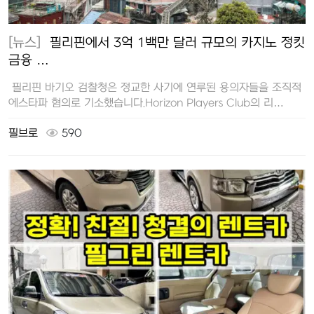
[뉴스]
필리핀에서 3억 1백만 달러 규모의 카지노 정킷
금융 …
필리핀 바기오 검찰청은 정교한 사기에 연루된 용의자들을 조직적
에스타파 혐의로 기소했습니다.Horizon Players Club의 리…
필브로
590