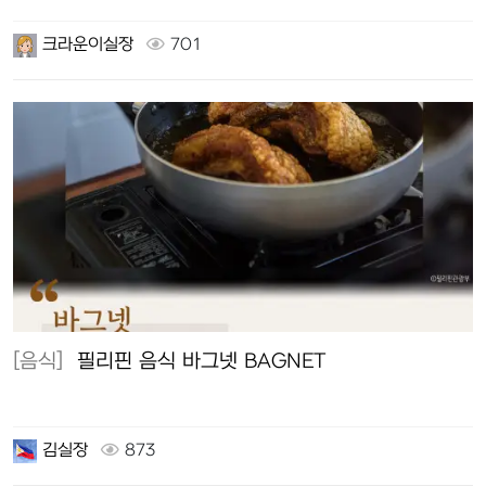
크라운이실장
701
[음식]
필리핀 음식 바그넷 BAGNET
김실장
873