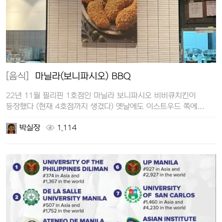
[음식]
마닐라(보니파시오) BBQ
22년 11월 필리핀 1호점인 마닐라 보니파시오 비비큐치킨이
등장했다 (현재 4호점까지 생겼다) 옛날에도 이스트우드 쪽에
비비큐가 있었…
박실장
1,114