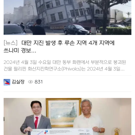
[뉴스]
대만 지진 발생 후 루손 지역 4개 지역에
쓰나미 경보…
2024년 4월 3일 수요일 대만 동부 화롄에서 부분적으로 붕괴된
건물 필리핀 화산지진학연구소(Phivolcs)는 2024년 4월 3일…
김실장
831