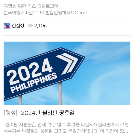
여행을 위한 기초 타갈로그어
한국어영어따갈로그어발음안녕하세요Good
morningMagandang umaga마간당 우마가Good…
김실장
2,106
[행정]
2024년 필리핀 공휴일
필리핀 사람들은 언제 가장 많이 휴가를 떠날까요필리핀에서 여행
성수기는 부활절과 성탄절 그리고 연말연시입니다. 이 기간이 되면