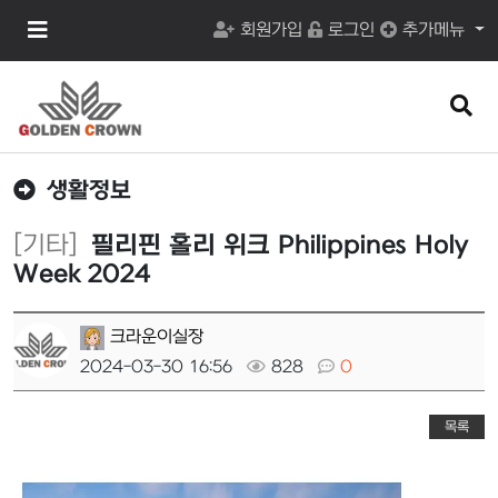
메
회원가입
로그인
추가메뉴
뉴
버
튼
검
색
버
튼
생활정보
[기타]
필리핀 홀리 위크 Philippines Holy
Week 2024
크라운이실장
2024-03-30 16:56
828
0
목록