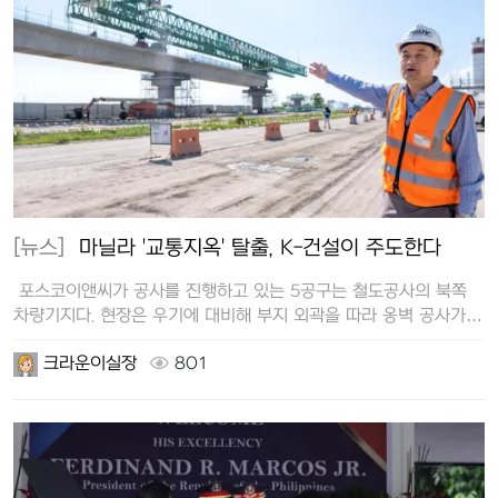
[뉴스]
마닐라 '교통지옥' 탈출, K-건설이 주도한다
포스코이앤씨가 공사를 진행하고 있는 5공구는 철도공사의 북쪽
차량기지다. 현장은 우기에 대비해 부지 외곽을 따라 옹벽 공사가
한창이었…
크라운이실장
801