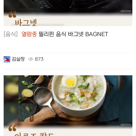
[음식]
열람중
필리핀 음식 바그넷 BAGNET
김실장
873