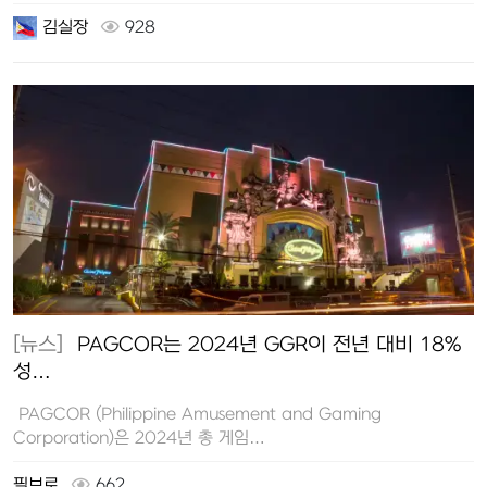
총 45…
김실장
928
[뉴스]
PAGCOR는 2024년 GGR이 전년 대비 18%
성…
PAGCOR (Philippine Amusement and Gaming
Corporation)은 2024년 총 게임…
필브로
662