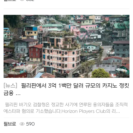
[뉴스]
필리핀에서 3억 1백만 달러 규모의 카지노 정킷
금융 …
필리핀 바기오 검찰청은 정교한 사기에 연루된 용의자들을 조직적
에스타파 혐의로 기소했습니다.Horizon Players Club의 리…
필브로
590