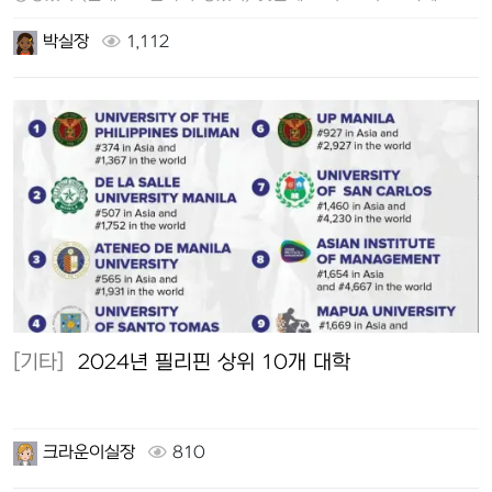
비비큐가 있었…
박실장
1,112
[기타]
2024년 필리핀 상위 10개 대학
크라운이실장
810