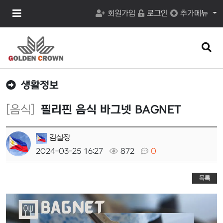
메
회원가입
로그인
추가메뉴
뉴
버
튼
검
색
버
튼
생활정보
[음식]
필리핀 음식 바그넷 BAGNET
김실장
2024-03-25 16:27
872
0
목록