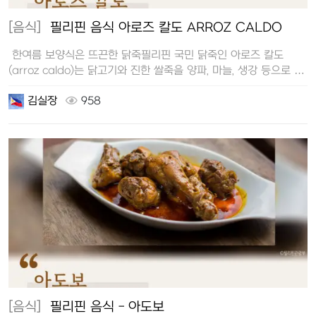
[음식]
필리핀 음식 아로즈 칼도 ARROZ CALDO
한여름 보양식은 뜨끈한 닭죽필리핀 국민 닭죽인 아로즈 칼도
(arroz caldo)는 닭고기와 진한 쌀죽을 양파, 마늘, 생강 등으로 …
김실장
958
[음식]
필리핀 음식 - 아도보