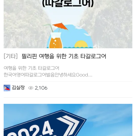
[기타]
필리핀 여행을 위한 기초 타갈로그어
여행을 위한 기초 타갈로그어
한국어영어따갈로그어발음안녕하세요Good
morningMagandang umaga마간당 우마가Good…
김실장
2,106