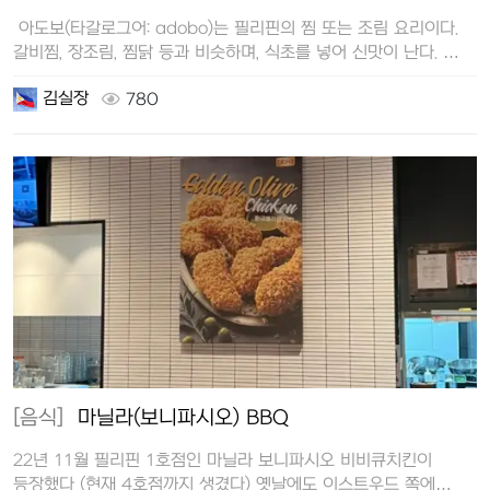
아도보(타갈로그어: adobo)는 필리핀의 찜 또는 조림 요리이다.
갈비찜, 장조림, 찜닭 등과 비슷하며, 식초를 넣어 신맛이 난다. …
김실장
780
[음식]
마닐라(보니파시오) BBQ
22년 11월 필리핀 1호점인 마닐라 보니파시오 비비큐치킨이
등장했다 (현재 4호점까지 생겼다) 옛날에도 이스트우드 쪽에