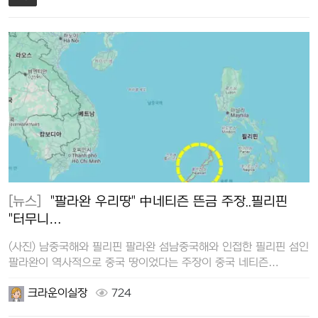
[뉴스]
"팔라완 우리땅" 中네티즌 뜬금 주장..필리핀
"터무니…
(사진) 남중국해와 필리핀 팔라완 섬남중국해와 인접한 필리핀 섬인
팔라완이 역사적으로 중국 땅이었다는 주장이 중국 네티즌
사이에서 퍼지자 필리핀…
크라운이실장
724