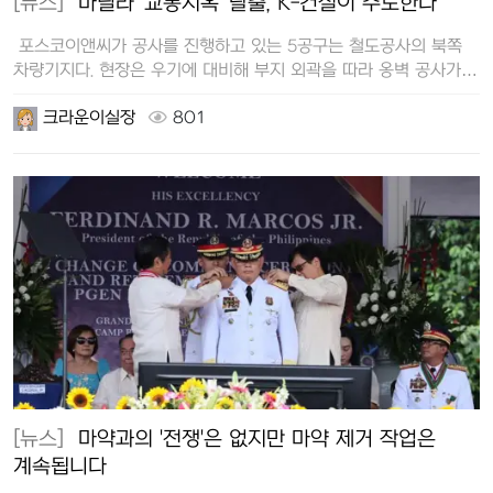
[뉴스]
마닐라 '교통지옥' 탈출, K-건설이 주도한다
포스코이앤씨가 공사를 진행하고 있는 5공구는 철도공사의 북쪽
차량기지다. 현장은 우기에 대비해 부지 외곽을 따라 옹벽 공사가
한창이었…
크라운이실장
801
[뉴스]
마약과의 '전쟁'은 없지만 마약 제거 작업은
계속됩니다