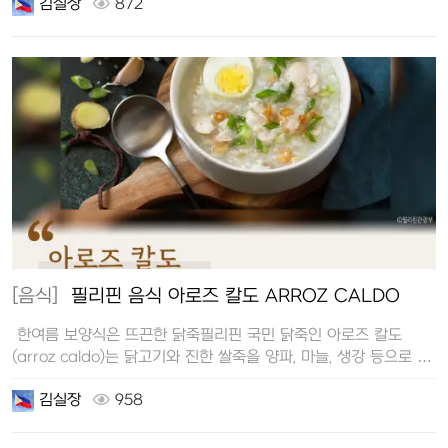
김실장
872
[음식]
필리핀 음식 아로즈 칼도 ARROZ CALDO
한여름 보양식은 뜨끈한 닭죽필리핀 국민 닭죽인 아로즈 칼도
(arroz caldo)는 닭고기와 진한 쌀죽을 양파, 마늘, 생강 등으로 …
김실장
958