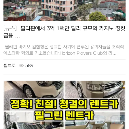
[뉴스]
필리핀에서 3억 1백만 달러 규모의 카지노 정킷
금융 …
필리핀 바기오 검찰청은 정교한 사기에 연루된 용의자들을 조직적
에스타파 혐의로 기소했습니다.Horizon Players Club의 리…
필브로
589