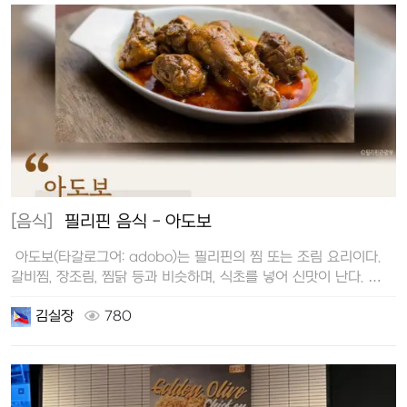
[음식]
필리핀 음식 - 아도보
아도보(타갈로그어: adobo)는 필리핀의 찜 또는 조림 요리이다.
갈비찜, 장조림, 찜닭 등과 비슷하며, 식초를 넣어 신맛이 난다. …
김실장
780