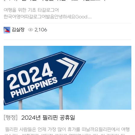
여행을 위한 기초 타갈로그어
한국어영어따갈로그어발음안녕하세요Good
morningMagandang umaga마간당 우마가Good…
김실장
2,106
[행정]
2024년 필리핀 공휴일
필리핀 사람들은 언제 가장 많이 휴가를 떠날까요필리핀에서 여행