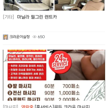
[기타]
마닐라 필그린 렌트카
크라운이실장
650
[마사지]
열람중
[홈서비스]골든 크라운 마사지