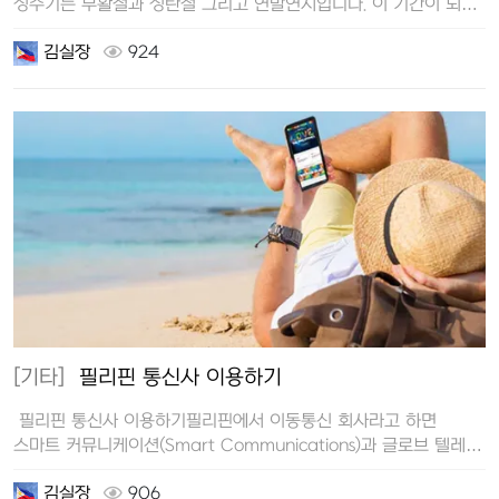
성수기는 부활절과 성탄절 그리고 연말연시입니다. 이 기간이 되면
공항 …
김실장
924
[기타]
필리핀 통신사 이용하기
필리핀 통신사 이용하기필리핀에서 이동통신 회사라고 하면
스마트 커뮤니케이션(Smart Communications)과 글로브 텔레콤
(G…
김실장
906