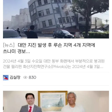
[뉴스]
대만 지진 발생 후 루손 지역 4개 지역에
쓰나미 경보…
2024년 4월 3일 수요일 대만 동부 화롄에서 부분적으로 붕괴된
건물 필리핀 화산지진학연구소(Phivolcs)는 2024년 4월 3일…
김실장
830