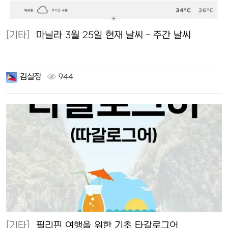
[기타]
마닐라 3월 25일 현재 날씨 - 주간 날씨
김실장
944
[기타]
필리핀 여행을 위한 기초 타갈로그어