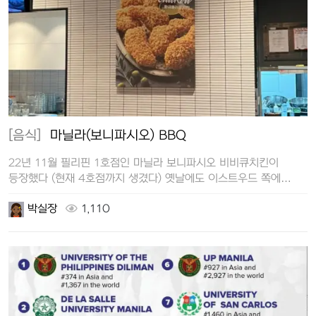
[음식]
마닐라(보니파시오) BBQ
22년 11월 필리핀 1호점인 마닐라 보니파시오 비비큐치킨이
등장했다 (현재 4호점까지 생겼다) 옛날에도 이스트우드 쪽에
비비큐가 있었…
박실장
1,110