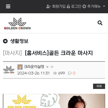
메
회원가입
로그인
추가메뉴
뉴
버
튼
검
색
버
튼
생활정보
[마사지]
[홈서비스]골든 크라운 마사지
크라운이실장
2024-03-26 11:31
699
0
목록