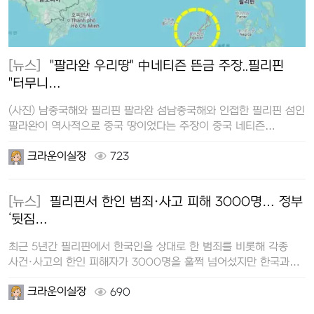
[뉴스]
"팔라완 우리땅" 中네티즌 뜬금 주장..필리핀
"터무니…
(사진) 남중국해와 필리핀 팔라완 섬남중국해와 인접한 필리핀 섬인
팔라완이 역사적으로 중국 땅이었다는 주장이 중국 네티즌
사이에서 퍼지자 필리핀…
크라운이실장
723
[뉴스]
필리핀서 한인 범죄·사고 피해 3000명… 정부
‘뒷짐…
최근 5년간 필리핀에서 한국인을 상대로 한 범죄를 비롯해 각종
사건·사고의 한인 피해자가 3000명을 훌쩍 넘어섰지만 한국과
필리핀 정부 간 체…
크라운이실장
690