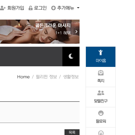
회원가입
로그인
추가메뉴
골든크라운 마사지
골든크라운 마사지
골든크라운 마사지
출장서비스
20% SALE
1+1 혜택
새
바신
Robt
마이홈
Home
필리핀 정보
생활정보
쪽지
맞팔친구
팔로워
목록