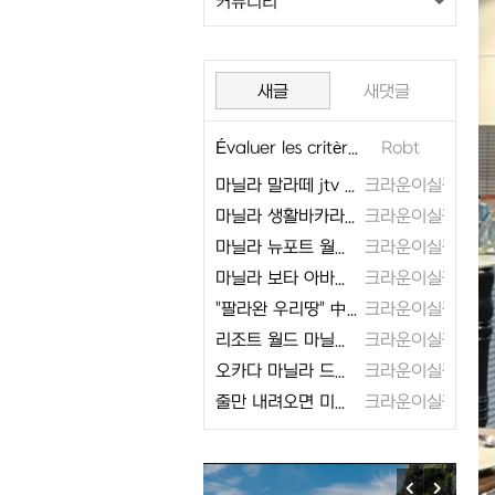
커뮤니티
새글
새댓글
Évaluer les critères décisifs pour sélectionner le meilleur casino en ligne selon vos préférences particulières
Robt
마닐라 말라떼 jtv 클럽 루이
크라운이실장
마닐라 생활바카라 일주일
크라운이실장
마닐라 뉴포트 월드 마닐라 프리룸 이벤트
크라운이실장
마닐라 보타 아바타 뉴포트 마닐라 실시간 그림
크라운이실장
"팔라완 우리땅" 中네티즌 뜬금 주장..필리핀 "터무니없다"
크라운이실장
리조트 월드 마닐라 피디 슈퍼식스 50배 !!
크라운이실장
오카다 마닐라 드윈 실시간 그림
크라운이실장
줄만 내려오면 미친듯이 x x 하는형님 4부
크라운이실장